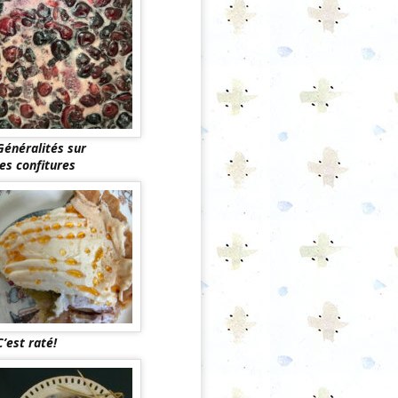
Généralités sur
les confitures
C’est raté!