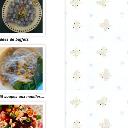
Idées de buffets
55 soupes aux nouilles…