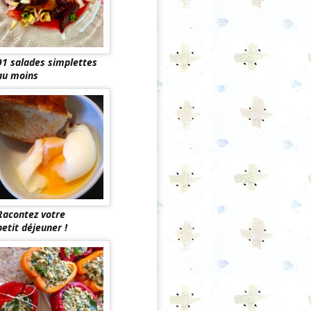
91 salades simplettes
au moins
Racontez votre
petit déjeuner !