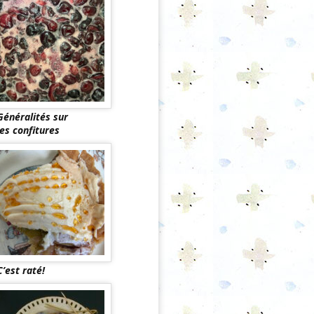
Généralités sur
les confitures
C’est raté!