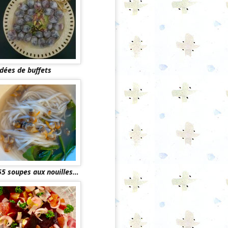
Idées de buffets
55 soupes aux nouilles…