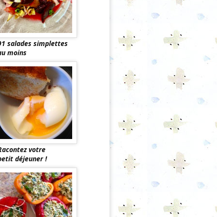
91 salades simplettes
au moins
Racontez votre
petit déjeuner !