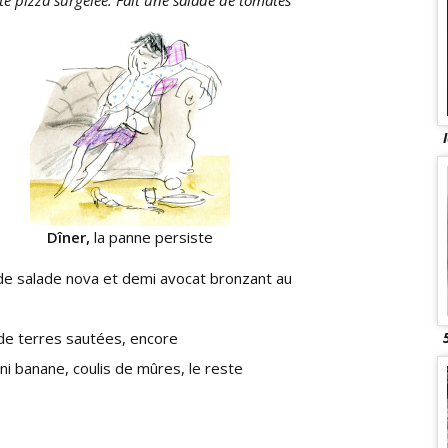
té pizza surgelée. Fait une salade de tomates
Dîner,
la panne persiste
 de salade nova et demi avocat bronzant au
 terres sautées, encore
ni banane, coulis de mûres, le reste