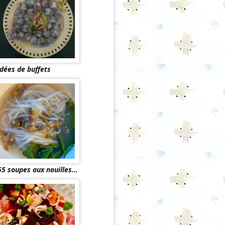
Idées de buffets
55 soupes aux nouilles…