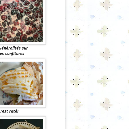
Généralités sur
les confitures
C’est raté!