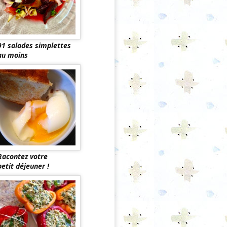
91 salades simplettes
au moins
Racontez votre
petit déjeuner !