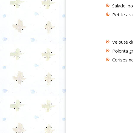
Salade: po
Petite ar
Velouté d
Polenta g
Cerises no