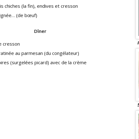
is chiches (la fin), endives et cresson
aignée… (de bœuf)
Dîner
e cresson
ratinée au parmesan (du congélateur)
ires (surgelées picard) avec de la crème