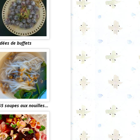
Idées de buffets
55 soupes aux nouilles…