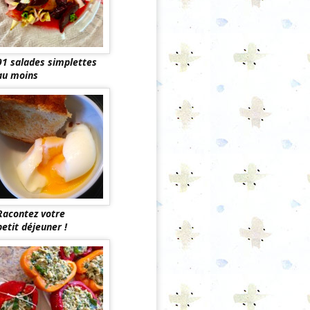
91 salades simplettes
au moins
Racontez votre
petit déjeuner !