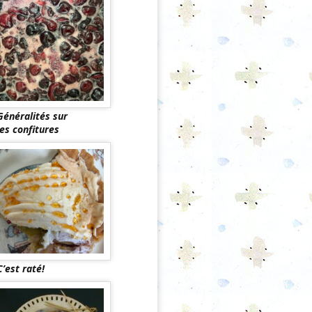
Généralités sur
les confitures
C’est raté!