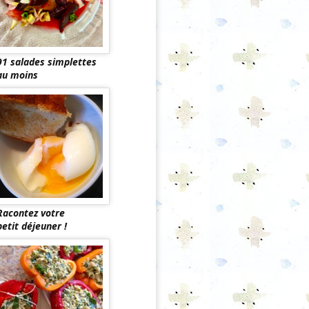
91 salades simplettes
au moins
Racontez votre
petit déjeuner !