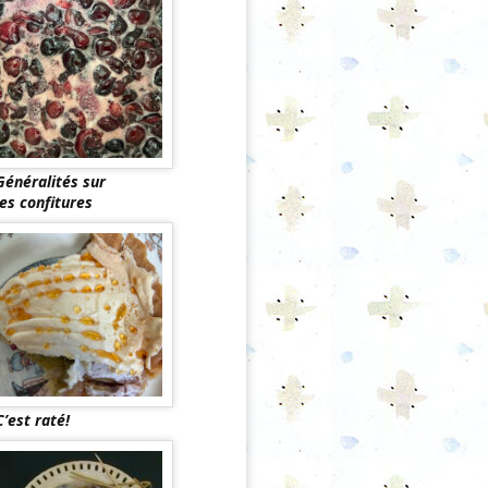
Généralités sur
les confitures
C’est raté!