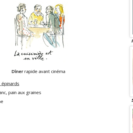
Dîner
rapide avant cinéma
 épinards
nc, pain aux graines
ne