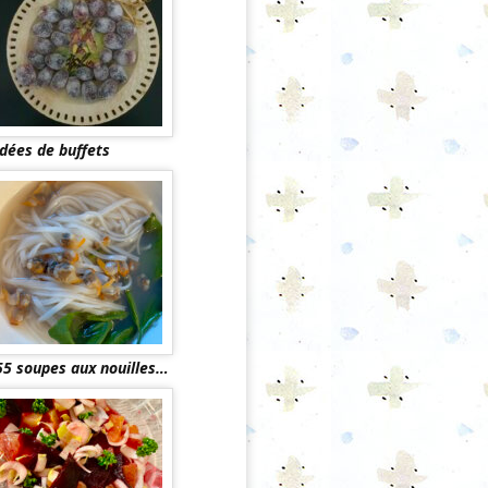
Idées de buffets
55 soupes aux nouilles…