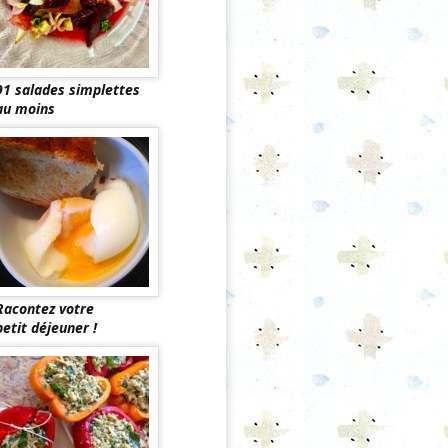
91 salades simplettes
au moins
Racontez votre
petit déjeuner !