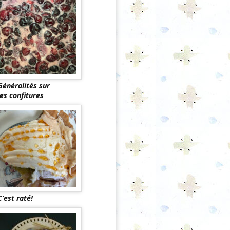
Généralités sur
les confitures
C’est raté!