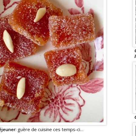
éjeuner
: guère de cuisine ces temps-ci…