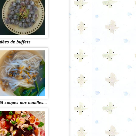
Idées de buffets
55 soupes aux nouilles…