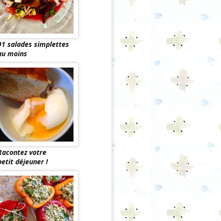
91 salades simplettes
au moins
Racontez votre
petit déjeuner !