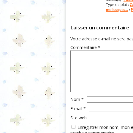
Type de plat :
C
mollusques...
/
P
Laisser un commentaire
Votre adresse e-mail ne sera pas
Commentaire
*
Nom
*
E-mail
*
Site web
Enregistrer mon nom, mon e-
prochain commentaire.