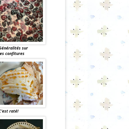
Généralités sur
les confitures
C’est raté!