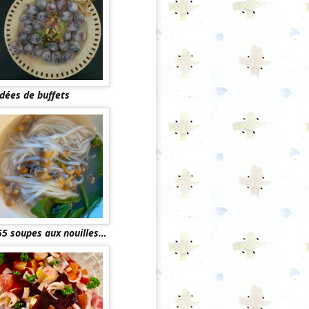
Idées de buffets
55 soupes aux nouilles…