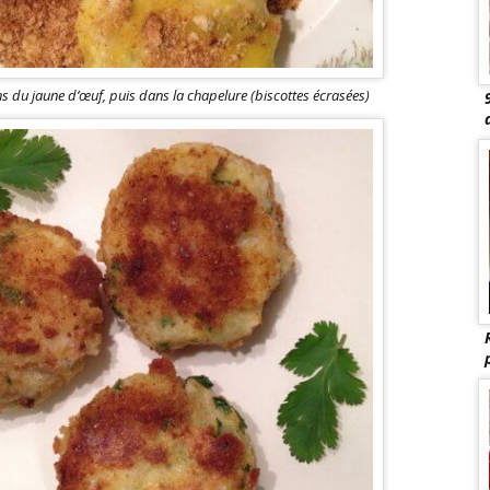
 du jaune d’œuf, puis dans la chapelure (biscottes écrasées)