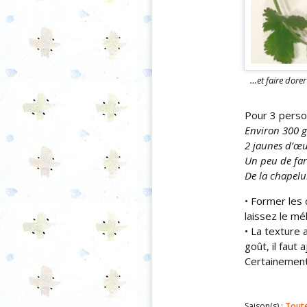
…et faire dorer
Pour 3 perso
Environ 300 g
2 jaunes d’œu
Un peu de far
De la chapelu
• Former les 
laissez le mé
• La texture 
goût, il faut
Certainement
Saison(s) :
Toute