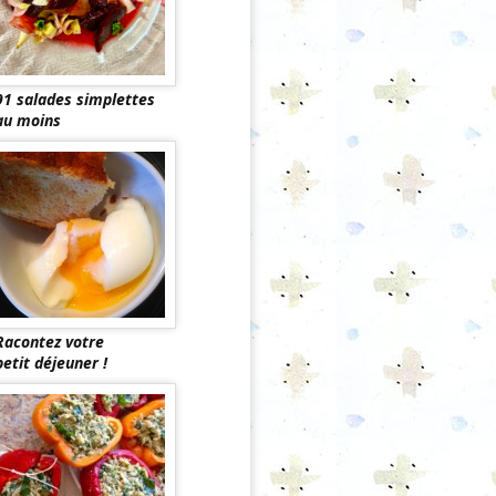
91 salades simplettes
au moins
Racontez votre
petit déjeuner !