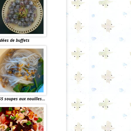
Idées de buffets
55 soupes aux nouilles…