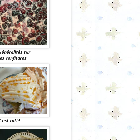
Généralités sur
les confitures
C’est raté!