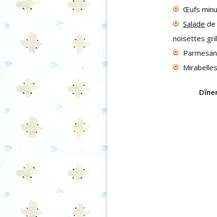
Œufs minu
Salade
de 
noisettes gri
Parmesan
Mirabelle
Dîne