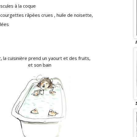
scules à la coque
courgettes râpées crues , huile de noisette,
llées
s
r,
la cuisinière prend un yaourt et des fruits,
et son bain