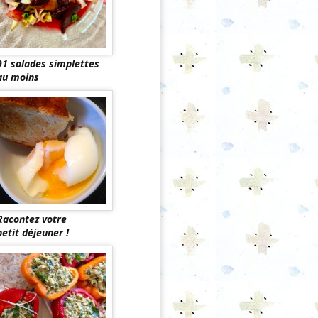
91 salades simplettes
au moins
Racontez votre
petit déjeuner !