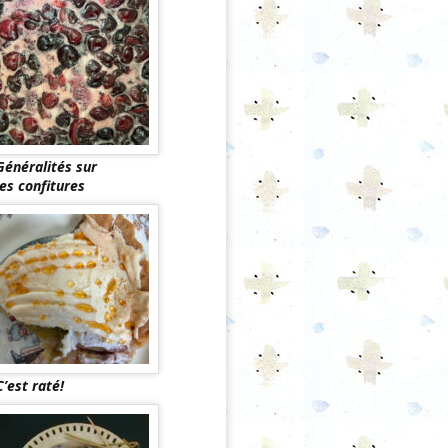
Généralités sur
les confitures
C’est raté!