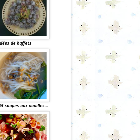
Idées de buffets
55 soupes aux nouilles…