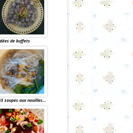
Idées de buffets
55 soupes aux nouilles…