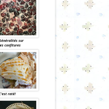
Généralités sur
les confitures
C’est raté!