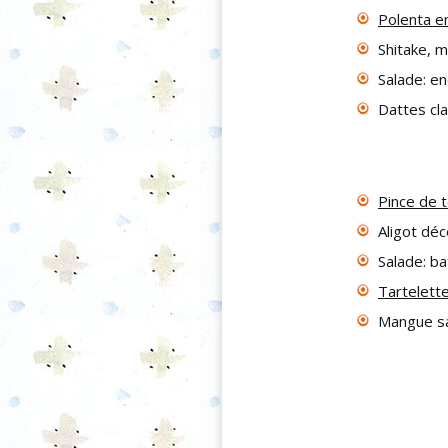
Polenta e
Shitake, 
Salade: e
Dattes cl
Pince de 
Aligot dé
Salade: b
Tartelett
Mangue s