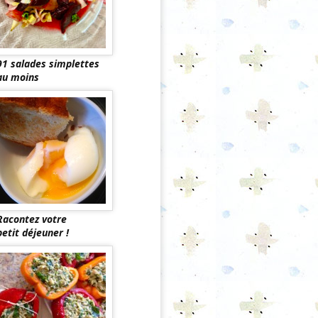
91 salades simplettes
au moins
Racontez votre
petit déjeuner !