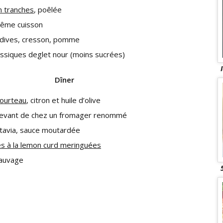
n tranches
, poêlée
même cuisson
ndives, cresson, pomme
assiques deglet nour (moins sucrées)
Dîner
tourteau
, citron et huile d’olive
cevant de chez un fromager renommé
atavia, sauce moutardée
es à la lemon curd meringuées
auvage